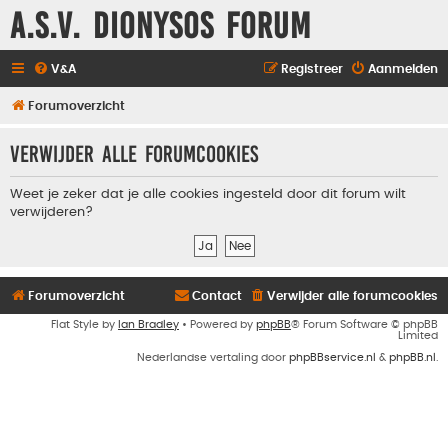
A.S.V. Dionysos Forum
V&A
Registreer
Aanmelden
Forumoverzicht
Verwijder alle forumcookies
Weet je zeker dat je alle cookies ingesteld door dit forum wilt
verwijderen?
Forumoverzicht
Contact
Verwijder alle forumcookies
Flat Style by
Ian Bradley
• Powered by
phpBB
® Forum Software © phpBB
Limited
Nederlandse vertaling door
phpBBservice.nl
&
phpBB.nl
.