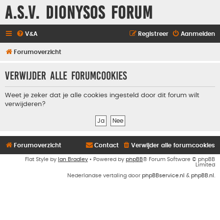
A.S.V. Dionysos Forum
V&A
Registreer
Aanmelden
Forumoverzicht
Verwijder alle forumcookies
Weet je zeker dat je alle cookies ingesteld door dit forum wilt
verwijderen?
Forumoverzicht
Contact
Verwijder alle forumcookies
Flat Style by
Ian Bradley
• Powered by
phpBB
® Forum Software © phpBB
Limited
Nederlandse vertaling door
phpBBservice.nl
&
phpBB.nl
.