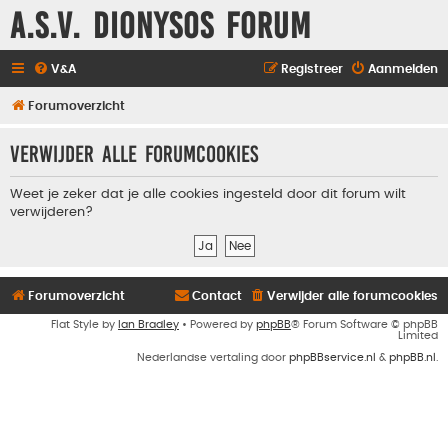
A.S.V. Dionysos Forum
V&A
Registreer
Aanmelden
Forumoverzicht
Verwijder alle forumcookies
Weet je zeker dat je alle cookies ingesteld door dit forum wilt
verwijderen?
Forumoverzicht
Contact
Verwijder alle forumcookies
Flat Style by
Ian Bradley
• Powered by
phpBB
® Forum Software © phpBB
Limited
Nederlandse vertaling door
phpBBservice.nl
&
phpBB.nl
.