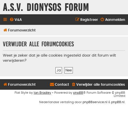
A.S.V. Dionysos Forum
V&A
Registreer
Aanmelden
Forumoverzicht
Verwijder alle forumcookies
Weet je zeker dat je alle cookies ingesteld door dit forum wilt
verwijderen?
Forumoverzicht
Contact
Verwijder alle forumcookies
Flat Style by
Ian Bradley
• Powered by
phpBB
® Forum Software © phpBB
Limited
Nederlandse vertaling door
phpBBservice.nl
&
phpBB.nl
.