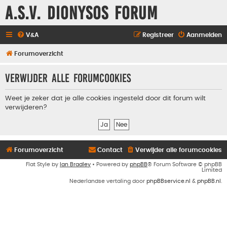
A.S.V. Dionysos Forum
V&A
Registreer
Aanmelden
Forumoverzicht
Verwijder alle forumcookies
Weet je zeker dat je alle cookies ingesteld door dit forum wilt
verwijderen?
Forumoverzicht
Contact
Verwijder alle forumcookies
Flat Style by
Ian Bradley
• Powered by
phpBB
® Forum Software © phpBB
Limited
Nederlandse vertaling door
phpBBservice.nl
&
phpBB.nl
.