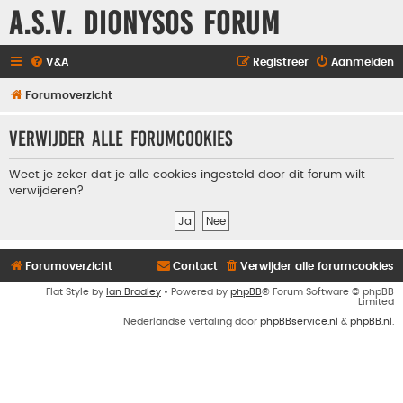
A.S.V. Dionysos Forum
V&A
Registreer
Aanmelden
Forumoverzicht
Verwijder alle forumcookies
Weet je zeker dat je alle cookies ingesteld door dit forum wilt
verwijderen?
Forumoverzicht
Contact
Verwijder alle forumcookies
Flat Style by
Ian Bradley
• Powered by
phpBB
® Forum Software © phpBB
Limited
Nederlandse vertaling door
phpBBservice.nl
&
phpBB.nl
.