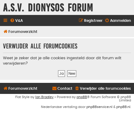
A.S.V. Dionysos Forum
V&A
Registreer
Aanmelden
Forumoverzicht
Verwijder alle forumcookies
Weet je zeker dat je alle cookies ingesteld door dit forum wilt
verwijderen?
Forumoverzicht
Contact
Verwijder alle forumcookies
Flat Style by
Ian Bradley
• Powered by
phpBB
® Forum Software © phpBB
Limited
Nederlandse vertaling door
phpBBservice.nl
&
phpBB.nl
.