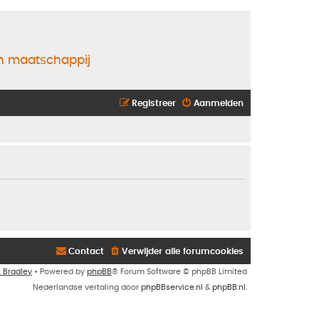
en maatschappij
Registreer
Aanmelden
Contact
Verwijder alle forumcookies
n Bradley
• Powered by
phpBB
® Forum Software © phpBB Limited
Nederlandse vertaling door
phpBBservice.nl
&
phpBB.nl
.