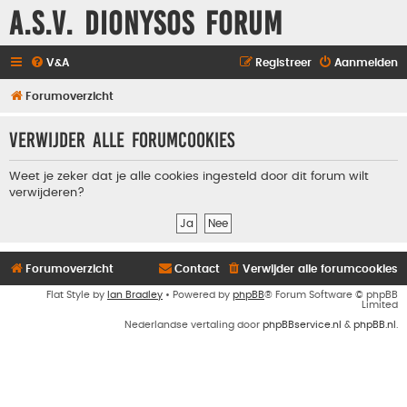
A.S.V. Dionysos Forum
V&A
Registreer
Aanmelden
Forumoverzicht
Verwijder alle forumcookies
Weet je zeker dat je alle cookies ingesteld door dit forum wilt
verwijderen?
Forumoverzicht
Contact
Verwijder alle forumcookies
Flat Style by
Ian Bradley
• Powered by
phpBB
® Forum Software © phpBB
Limited
Nederlandse vertaling door
phpBBservice.nl
&
phpBB.nl
.