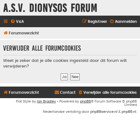
A.S.V. Dionysos Forum
V&A
Registreer
Aanmelden
Forumoverzicht
Verwijder alle forumcookies
Weet je zeker dat je alle cookies ingesteld door dit forum wilt
verwijderen?
Forumoverzicht
Contact
Verwijder alle forumcookies
Flat Style by
Ian Bradley
• Powered by
phpBB
® Forum Software © phpBB
Limited
Nederlandse vertaling door
phpBBservice.nl
&
phpBB.nl
.