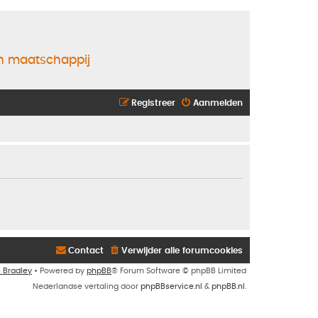
en maatschappij
Registreer
Aanmelden
Contact
Verwijder alle forumcookies
n Bradley
• Powered by
phpBB
® Forum Software © phpBB Limited
Nederlandse vertaling door
phpBBservice.nl
&
phpBB.nl
.