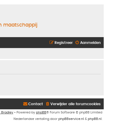
en maatschappij
Registreer
Aanmelden
Contact
Verwijder alle forumcookies
n Bradley
• Powered by
phpBB
® Forum Software © phpBB Limited
Nederlandse vertaling door
phpBBservice.nl
&
phpBB.nl
.