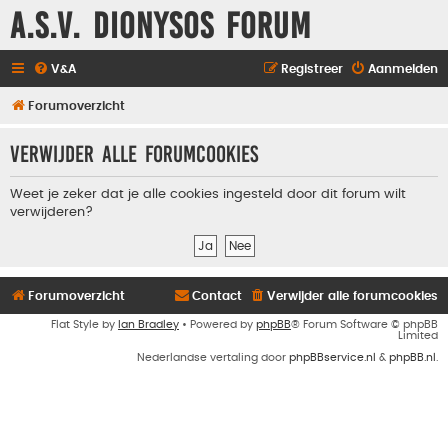
A.S.V. Dionysos Forum
V&A
Registreer
Aanmelden
Forumoverzicht
Verwijder alle forumcookies
Weet je zeker dat je alle cookies ingesteld door dit forum wilt
verwijderen?
Forumoverzicht
Contact
Verwijder alle forumcookies
Flat Style by
Ian Bradley
• Powered by
phpBB
® Forum Software © phpBB
Limited
Nederlandse vertaling door
phpBBservice.nl
&
phpBB.nl
.