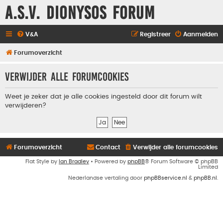
A.S.V. Dionysos Forum
V&A
Registreer
Aanmelden
Forumoverzicht
Verwijder alle forumcookies
Weet je zeker dat je alle cookies ingesteld door dit forum wilt
verwijderen?
Forumoverzicht
Contact
Verwijder alle forumcookies
Flat Style by
Ian Bradley
• Powered by
phpBB
® Forum Software © phpBB
Limited
Nederlandse vertaling door
phpBBservice.nl
&
phpBB.nl
.