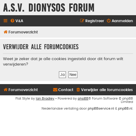
A.S.V. Dionysos Forum
V&A
Registreer
Aanmelden
Forumoverzicht
Verwijder alle forumcookies
Weet je zeker dat je alle cookies ingesteld door dit forum wilt
verwijderen?
Forumoverzicht
Contact
Verwijder alle forumcookies
Flat Style by
Ian Bradley
• Powered by
phpBB
® Forum Software © phpBB
Limited
Nederlandse vertaling door
phpBBservice.nl
&
phpBB.nl
.