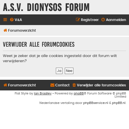
A.S.V. Dionysos Forum
V&A
Registreer
Aanmelden
Forumoverzicht
Verwijder alle forumcookies
Weet je zeker dat je alle cookies ingesteld door dit forum wilt
verwijderen?
Forumoverzicht
Contact
Verwijder alle forumcookies
Flat Style by
Ian Bradley
• Powered by
phpBB
® Forum Software © phpBB
Limited
Nederlandse vertaling door
phpBBservice.nl
&
phpBB.nl
.