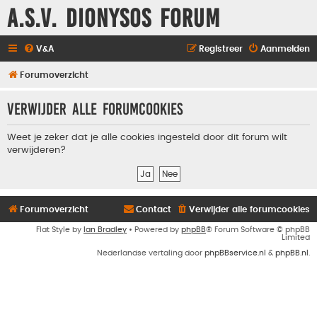
A.S.V. Dionysos Forum
V&A
Registreer
Aanmelden
Forumoverzicht
Verwijder alle forumcookies
Weet je zeker dat je alle cookies ingesteld door dit forum wilt
verwijderen?
Forumoverzicht
Contact
Verwijder alle forumcookies
Flat Style by
Ian Bradley
• Powered by
phpBB
® Forum Software © phpBB
Limited
Nederlandse vertaling door
phpBBservice.nl
&
phpBB.nl
.