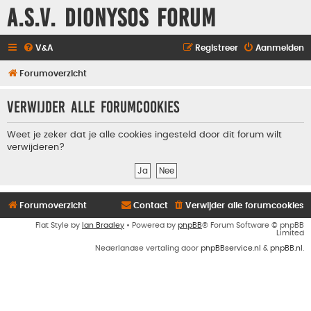
A.S.V. Dionysos Forum
V&A
Registreer
Aanmelden
Forumoverzicht
Verwijder alle forumcookies
Weet je zeker dat je alle cookies ingesteld door dit forum wilt
verwijderen?
Forumoverzicht
Contact
Verwijder alle forumcookies
Flat Style by
Ian Bradley
• Powered by
phpBB
® Forum Software © phpBB
Limited
Nederlandse vertaling door
phpBBservice.nl
&
phpBB.nl
.