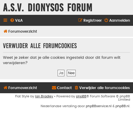
A.S.V. Dionysos Forum
V&A
Registreer
Aanmelden
Forumoverzicht
Verwijder alle forumcookies
Weet je zeker dat je alle cookies ingesteld door dit forum wilt
verwijderen?
Forumoverzicht
Contact
Verwijder alle forumcookies
Flat Style by
Ian Bradley
• Powered by
phpBB
® Forum Software © phpBB
Limited
Nederlandse vertaling door
phpBBservice.nl
&
phpBB.nl
.