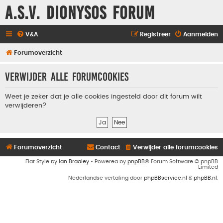
A.S.V. Dionysos Forum
V&A
Registreer
Aanmelden
Forumoverzicht
Verwijder alle forumcookies
Weet je zeker dat je alle cookies ingesteld door dit forum wilt
verwijderen?
Forumoverzicht
Contact
Verwijder alle forumcookies
Flat Style by
Ian Bradley
• Powered by
phpBB
® Forum Software © phpBB
Limited
Nederlandse vertaling door
phpBBservice.nl
&
phpBB.nl
.