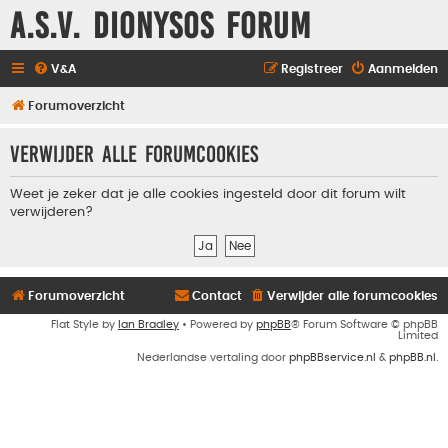
A.S.V. Dionysos Forum
V&A
Registreer
Aanmelden
Forumoverzicht
Verwijder alle forumcookies
Weet je zeker dat je alle cookies ingesteld door dit forum wilt
verwijderen?
Forumoverzicht
Contact
Verwijder alle forumcookies
Flat Style by
Ian Bradley
• Powered by
phpBB
® Forum Software © phpBB
Limited
Nederlandse vertaling door
phpBBservice.nl
&
phpBB.nl
.