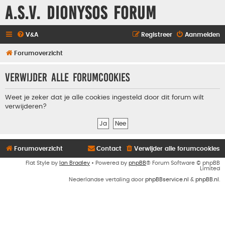
A.S.V. Dionysos Forum
V&A
Registreer
Aanmelden
Forumoverzicht
Verwijder alle forumcookies
Weet je zeker dat je alle cookies ingesteld door dit forum wilt
verwijderen?
Forumoverzicht
Contact
Verwijder alle forumcookies
Flat Style by
Ian Bradley
• Powered by
phpBB
® Forum Software © phpBB
Limited
Nederlandse vertaling door
phpBBservice.nl
&
phpBB.nl
.