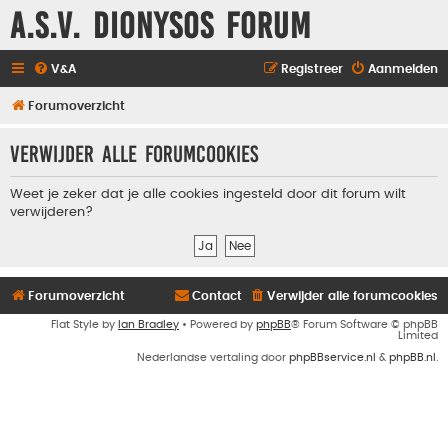
A.S.V. Dionysos Forum
V&A
Registreer
Aanmelden
Forumoverzicht
Verwijder alle forumcookies
Weet je zeker dat je alle cookies ingesteld door dit forum wilt
verwijderen?
Forumoverzicht
Contact
Verwijder alle forumcookies
Flat Style by
Ian Bradley
• Powered by
phpBB
® Forum Software © phpBB
Limited
Nederlandse vertaling door
phpBBservice.nl
&
phpBB.nl
.