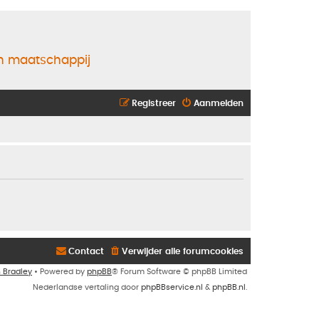
en maatschappij
Registreer
Aanmelden
Contact
Verwijder alle forumcookies
n Bradley
• Powered by
phpBB
® Forum Software © phpBB Limited
Nederlandse vertaling door
phpBBservice.nl
&
phpBB.nl
.