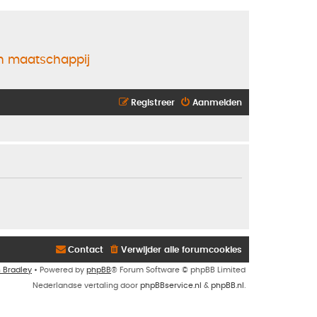
en maatschappij
Registreer
Aanmelden
Contact
Verwijder alle forumcookies
n Bradley
• Powered by
phpBB
® Forum Software © phpBB Limited
Nederlandse vertaling door
phpBBservice.nl
&
phpBB.nl
.