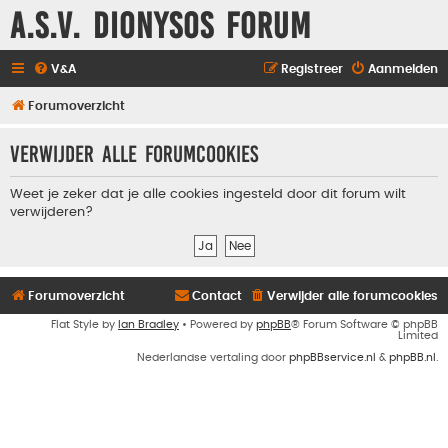
A.S.V. Dionysos Forum
V&A
Registreer
Aanmelden
Forumoverzicht
Verwijder alle forumcookies
Weet je zeker dat je alle cookies ingesteld door dit forum wilt
verwijderen?
Forumoverzicht
Contact
Verwijder alle forumcookies
Flat Style by
Ian Bradley
• Powered by
phpBB
® Forum Software © phpBB
Limited
Nederlandse vertaling door
phpBBservice.nl
&
phpBB.nl
.