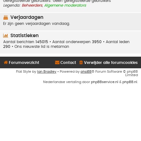
Geregistreerde gebruikers: Geen geregistreerde gebruikers
Legenda:
Beheerders
,
Algemene moderators
Verjaardagen
Er zijn geen verjaardagen vandaag.
Statistieken
Aantal berichten
145015
• Aantal onderwerpen
3950
• Aantal leden
290
• Ons nieuwste lid is
metaman
Forumoverzicht
Contact
Verwijder alle forumcookies
Flat Style by
Ian Bradley
• Powered by
phpBB
® Forum Software © phpBB
Limited
Nederlandse vertaling door
phpBBservice.nl
&
phpBB.nl
.