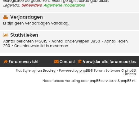
Geregistreerde gebruikers: Geen geregistreerde gebruikers
Legenda:
Beheerders
,
Algemene moderators
Verjaardagen
Er zijn geen verjaardagen vandaag.
Statistieken
Aantal berichten
145015
• Aantal onderwerpen
3950
• Aantal leden
290
• Ons nieuwste lid is
metaman
Forumoverzicht
Contact
Verwijder alle forumcookies
Flat Style by
Ian Bradley
• Powered by
phpBB
® Forum Software © phpBB
Limited
Nederlandse vertaling door
phpBBservice.nl
&
phpBB.nl
.