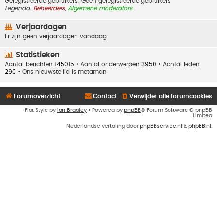
Geregistreerde gebruikers: Geen geregistreerde gebruikers
Legenda:
Beheerders
,
Algemene moderators
Verjaardagen
Er zijn geen verjaardagen vandaag.
Statistieken
Aantal berichten
145015
• Aantal onderwerpen
3950
• Aantal leden
290
• Ons nieuwste lid is
metaman
Forumoverzicht
Contact
Verwijder alle forumcookies
Flat Style by
Ian Bradley
• Powered by
phpBB
® Forum Software © phpBB
Limited
Nederlandse vertaling door
phpBBservice.nl
&
phpBB.nl
.