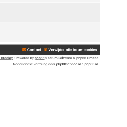
Contact
Verwijder alle forumcookies
n Bradley
• Powered by
phpBB
® Forum Software © phpBB Limited
Nederlandse vertaling door
phpBBservice.nl
&
phpBB.nl
.