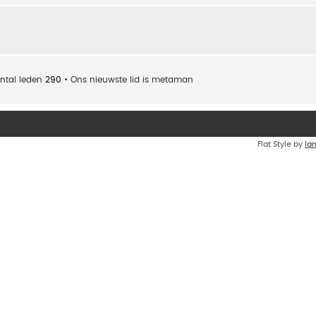
ntal leden
290
• Ons nieuwste lid is
metaman
Flat Style by
Ia