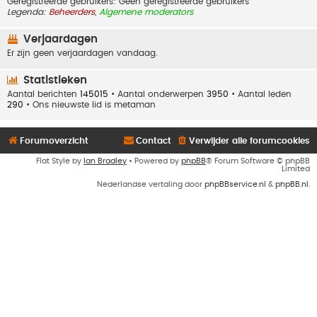
Geregistreerde gebruikers: Geen geregistreerde gebruikers
Legenda:
Beheerders
,
Algemene moderators
Verjaardagen
Er zijn geen verjaardagen vandaag.
Statistieken
Aantal berichten
145015
• Aantal onderwerpen
3950
• Aantal leden
290
• Ons nieuwste lid is
metaman
Forumoverzicht
Contact
Verwijder alle forumcookies
Flat Style by
Ian Bradley
• Powered by
phpBB
® Forum Software © phpBB
Limited
Nederlandse vertaling door
phpBBservice.nl
&
phpBB.nl
.