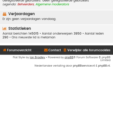
Geregistreerde gebruikers: Geen geregistreerde gebruikers
Legenda:
Beheerders
,
Algemene moderators
Verjaardagen
Er zijn geen verjaardagen vandaag.
Statistieken
Aantal berichten
145015
• Aantal onderwerpen
3950
• Aantal leden
290
• Ons nieuwste lid is
metaman
Forumoverzicht
Contact
Verwijder alle forumcookies
Flat Style by
Ian Bradley
• Powered by
phpBB
® Forum Software © phpBB
Limited
Nederlandse vertaling door
phpBBservice.nl
&
phpBB.nl
.