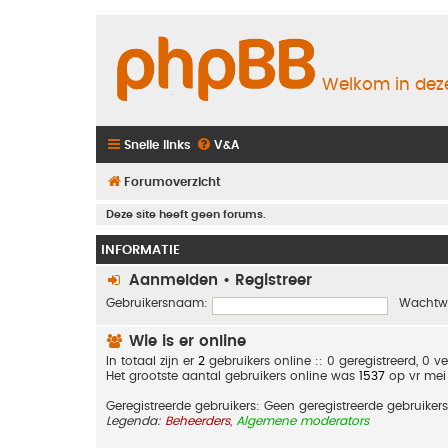
Welkom in deze
Snelle links
V&A
Forumoverzicht
Deze site heeft geen forums.
INFORMATIE
Aanmelden
•
Registreer
Gebruikersnaam:
Wachtw
Wie is er online
In totaal zijn er
2
gebruikers online :: 0 geregistreerd, 0 
Het grootste aantal gebruikers online was
1537
op vr mei
Geregistreerde gebruikers: Geen geregistreerde gebruikers
Legenda:
Beheerders
,
Algemene moderators