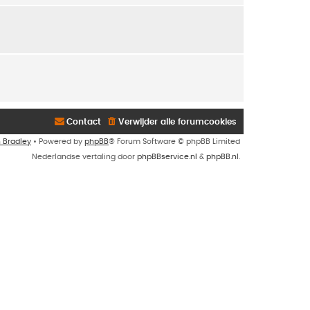
Contact
Verwijder alle forumcookies
n Bradley
• Powered by
phpBB
® Forum Software © phpBB Limited
Nederlandse vertaling door
phpBBservice.nl
&
phpBB.nl
.