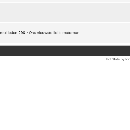
ntal leden
290
• Ons nieuwste lid is
metaman
Flat Style by
Ia