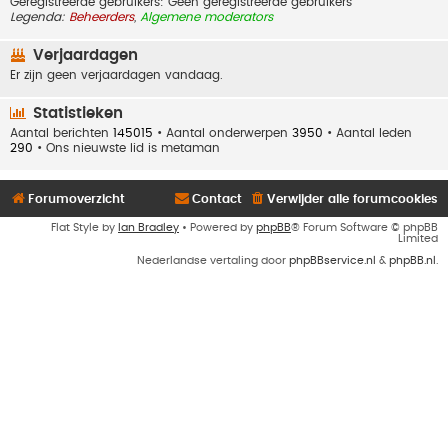
Geregistreerde gebruikers: Geen geregistreerde gebruikers
Legenda:
Beheerders
,
Algemene moderators
Verjaardagen
Er zijn geen verjaardagen vandaag.
Statistieken
Aantal berichten
145015
• Aantal onderwerpen
3950
• Aantal leden
290
• Ons nieuwste lid is
metaman
Forumoverzicht
Contact
Verwijder alle forumcookies
Flat Style by
Ian Bradley
• Powered by
phpBB
® Forum Software © phpBB
Limited
Nederlandse vertaling door
phpBBservice.nl
&
phpBB.nl
.