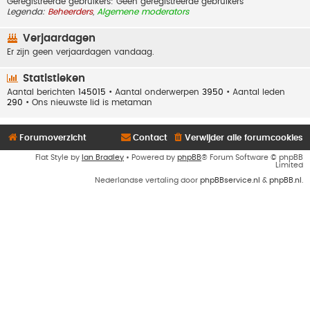
Geregistreerde gebruikers: Geen geregistreerde gebruikers
Legenda:
Beheerders
,
Algemene moderators
Verjaardagen
Er zijn geen verjaardagen vandaag.
Statistieken
Aantal berichten
145015
• Aantal onderwerpen
3950
• Aantal leden
290
• Ons nieuwste lid is
metaman
Forumoverzicht
Contact
Verwijder alle forumcookies
Flat Style by
Ian Bradley
• Powered by
phpBB
® Forum Software © phpBB
Limited
Nederlandse vertaling door
phpBBservice.nl
&
phpBB.nl
.