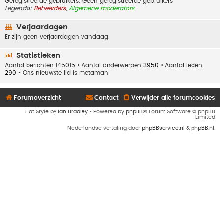
Geregistreerde gebruikers: Geen geregistreerde gebruikers
Legenda:
Beheerders
,
Algemene moderators
Verjaardagen
Er zijn geen verjaardagen vandaag.
Statistieken
Aantal berichten
145015
• Aantal onderwerpen
3950
• Aantal leden
290
• Ons nieuwste lid is
metaman
Forumoverzicht
Contact
Verwijder alle forumcookies
Flat Style by
Ian Bradley
• Powered by
phpBB
® Forum Software © phpBB
Limited
Nederlandse vertaling door
phpBBservice.nl
&
phpBB.nl
.