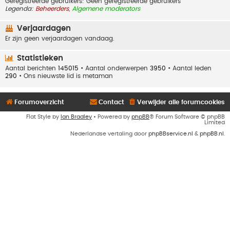
Geregistreerde gebruikers: Geen geregistreerde gebruikers
Legenda:
Beheerders
,
Algemene moderators
Verjaardagen
Er zijn geen verjaardagen vandaag.
Statistieken
Aantal berichten
145015
• Aantal onderwerpen
3950
• Aantal leden
290
• Ons nieuwste lid is
metaman
Forumoverzicht
Contact
Verwijder alle forumcookies
Flat Style by
Ian Bradley
• Powered by
phpBB
® Forum Software © phpBB
Limited
Nederlandse vertaling door
phpBBservice.nl
&
phpBB.nl
.