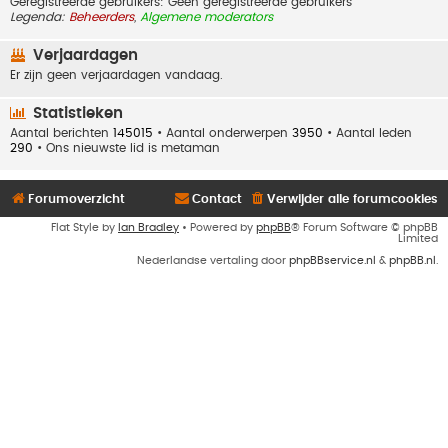
Geregistreerde gebruikers: Geen geregistreerde gebruikers
Legenda:
Beheerders
,
Algemene moderators
Verjaardagen
Er zijn geen verjaardagen vandaag.
Statistieken
Aantal berichten
145015
• Aantal onderwerpen
3950
• Aantal leden
290
• Ons nieuwste lid is
metaman
Forumoverzicht
Contact
Verwijder alle forumcookies
Flat Style by
Ian Bradley
• Powered by
phpBB
® Forum Software © phpBB
Limited
Nederlandse vertaling door
phpBBservice.nl
&
phpBB.nl
.