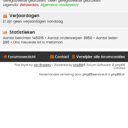
Geregistreerde gebruikers: Geen geregistreerde gebruikers
Legenda:
Beheerders
,
Algemene moderators
Verjaardagen
Er zijn geen verjaardagen vandaag.
Statistieken
Aantal berichten
145015
• Aantal onderwerpen
3950
• Aantal leden
290
• Ons nieuwste lid is
metaman
Forumoverzicht
Contact
Verwijder alle forumcookies
Flat Style by
Ian Bradley
• Powered by
phpBB
® Forum Software © phpBB
Limited
Nederlandse vertaling door
phpBBservice.nl
&
phpBB.nl
.