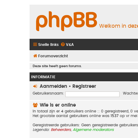
Welkom in deze
Snelle links
V&A
Forumoverzicht
Deze site heeft geen forums.
INFORMATIE
Aanmelden
•
Registreer
Gebruikersnaam:
Wachtw
Wie is er online
In totaal zijn er
4
gebruikers online :: 0 geregistreerd, 0
Het grootste aantal gebruikers online was
1537
op vr mei
Geregistreerde gebruikers: Geen geregistreerde gebruikers
Legenda:
Beheerders
,
Algemene moderators