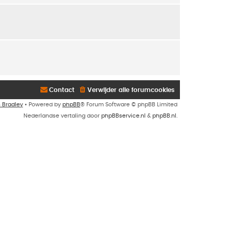
Contact
Verwijder alle forumcookies
n Bradley
• Powered by
phpBB
® Forum Software © phpBB Limited
Nederlandse vertaling door
phpBBservice.nl
&
phpBB.nl
.