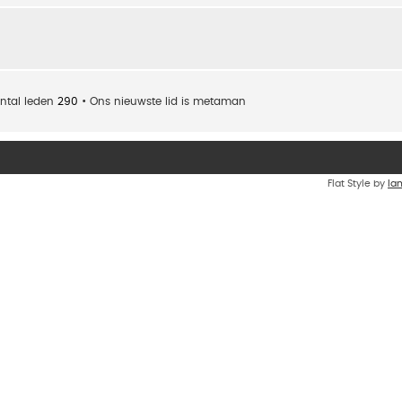
ntal leden
290
• Ons nieuwste lid is
metaman
Flat Style by
Ia