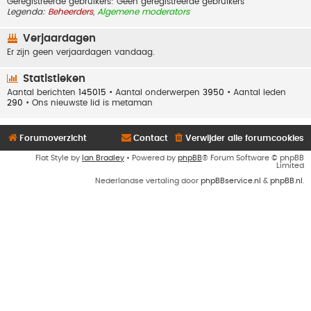
Geregistreerde gebruikers: Geen geregistreerde gebruikers
Legenda:
Beheerders
,
Algemene moderators
Verjaardagen
Er zijn geen verjaardagen vandaag.
Statistieken
Aantal berichten
145015
• Aantal onderwerpen
3950
• Aantal leden
290
• Ons nieuwste lid is
metaman
Forumoverzicht
Contact
Verwijder alle forumcookies
Flat Style by
Ian Bradley
• Powered by
phpBB
® Forum Software © phpBB
Limited
Nederlandse vertaling door
phpBBservice.nl
&
phpBB.nl
.