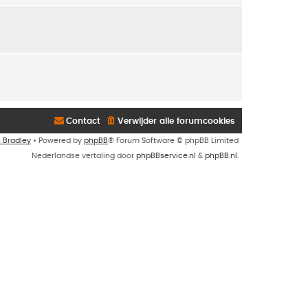
Contact
Verwijder alle forumcookies
n Bradley
• Powered by
phpBB
® Forum Software © phpBB Limited
Nederlandse vertaling door
phpBBservice.nl
&
phpBB.nl
.