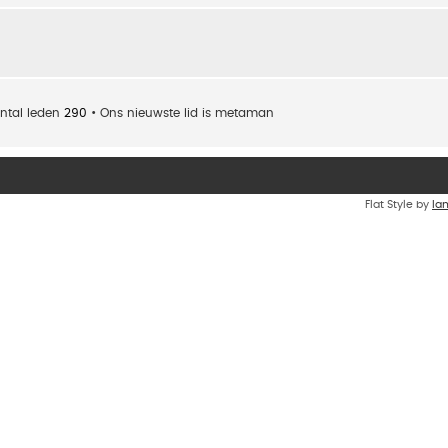
ntal leden
290
• Ons nieuwste lid is
metaman
Flat Style by
Ia