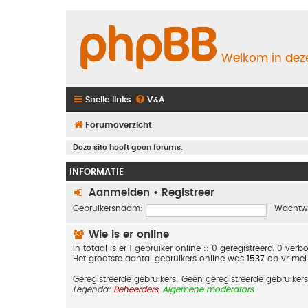
Welkom in deze
Snelle links
V&A
Forumoverzicht
Deze site heeft geen forums.
INFORMATIE
Aanmelden
•
Registreer
Gebruikersnaam:
Wachtw
Wie is er online
In totaal is er
1
gebruiker online :: 0 geregistreerd, 0 ver
Het grootste aantal gebruikers online was
1537
op vr mei
Geregistreerde gebruikers: Geen geregistreerde gebruikers
Legenda:
Beheerders
,
Algemene moderators