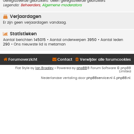
Geregistreerde gebruikers: Geen geregistreerde gebruikers
Legenda:
Beheerders
,
Algemene moderators
Verjaardagen
Er zijn geen verjaardagen vandaag.
Statistieken
Aantal berichten
145015
• Aantal onderwerpen
3950
• Aantal leden
290
• Ons nieuwste lid is
metaman
Forumoverzicht
Contact
Verwijder alle forumcookies
Flat Style by
Ian Bradley
• Powered by
phpBB
® Forum Software © phpBB
Limited
Nederlandse vertaling door
phpBBservice.nl
&
phpBB.nl
.