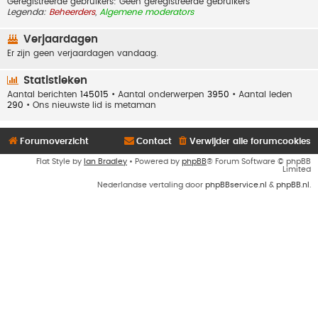
Geregistreerde gebruikers: Geen geregistreerde gebruikers
Legenda:
Beheerders
,
Algemene moderators
Verjaardagen
Er zijn geen verjaardagen vandaag.
Statistieken
Aantal berichten
145015
• Aantal onderwerpen
3950
• Aantal leden
290
• Ons nieuwste lid is
metaman
Forumoverzicht
Contact
Verwijder alle forumcookies
Flat Style by
Ian Bradley
• Powered by
phpBB
® Forum Software © phpBB
Limited
Nederlandse vertaling door
phpBBservice.nl
&
phpBB.nl
.