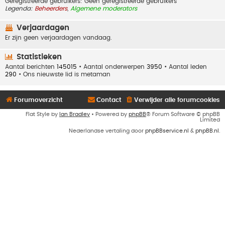
Geregistreerde gebruikers: Geen geregistreerde gebruikers
Legenda:
Beheerders
,
Algemene moderators
Verjaardagen
Er zijn geen verjaardagen vandaag.
Statistieken
Aantal berichten
145015
• Aantal onderwerpen
3950
• Aantal leden
290
• Ons nieuwste lid is
metaman
Forumoverzicht
Contact
Verwijder alle forumcookies
Flat Style by
Ian Bradley
• Powered by
phpBB
® Forum Software © phpBB
Limited
Nederlandse vertaling door
phpBBservice.nl
&
phpBB.nl
.