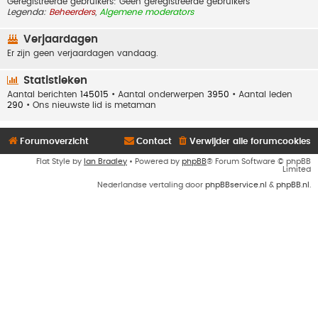
Geregistreerde gebruikers: Geen geregistreerde gebruikers
Legenda:
Beheerders
,
Algemene moderators
Verjaardagen
Er zijn geen verjaardagen vandaag.
Statistieken
Aantal berichten
145015
• Aantal onderwerpen
3950
• Aantal leden
290
• Ons nieuwste lid is
metaman
Forumoverzicht
Contact
Verwijder alle forumcookies
Flat Style by
Ian Bradley
• Powered by
phpBB
® Forum Software © phpBB
Limited
Nederlandse vertaling door
phpBBservice.nl
&
phpBB.nl
.