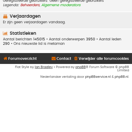
Geregistreerde gebruikers: Geen geregistreerde gebruikers
Legenda:
Beheerders
,
Algemene moderators
Verjaardagen
Er zijn geen verjaardagen vandaag.
Statistieken
Aantal berichten
145015
• Aantal onderwerpen
3950
• Aantal leden
290
• Ons nieuwste lid is
metaman
Forumoverzicht
Contact
Verwijder alle forumcookies
Flat Style by
Ian Bradley
• Powered by
phpBB
® Forum Software © phpBB
Limited
Nederlandse vertaling door
phpBBservice.nl
&
phpBB.nl
.