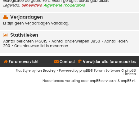
Geregistreerde gebruikers: Geen geregistreerde gebruikers
Legenda:
Beheerders
,
Algemene moderators
Verjaardagen
Er zijn geen verjaardagen vandaag.
Statistieken
Aantal berichten
145015
• Aantal onderwerpen
3950
• Aantal leden
290
• Ons nieuwste lid is
metaman
Forumoverzicht
Contact
Verwijder alle forumcookies
Flat Style by
Ian Bradley
• Powered by
phpBB
® Forum Software © phpBB
Limited
Nederlandse vertaling door
phpBBservice.nl
&
phpBB.nl
.