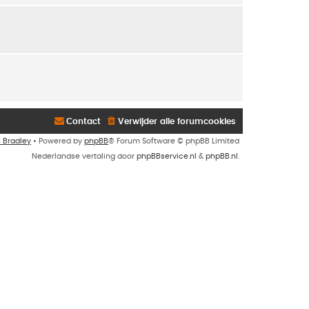
Contact
Verwijder alle forumcookies
n Bradley
• Powered by
phpBB
® Forum Software © phpBB Limited
Nederlandse vertaling door
phpBBservice.nl
&
phpBB.nl
.