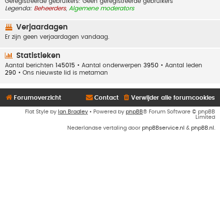
Geregistreerde gebruikers: Geen geregistreerde gebruikers
Legenda:
Beheerders
,
Algemene moderators
Verjaardagen
Er zijn geen verjaardagen vandaag.
Statistieken
Aantal berichten
145015
• Aantal onderwerpen
3950
• Aantal leden
290
• Ons nieuwste lid is
metaman
Forumoverzicht
Contact
Verwijder alle forumcookies
Flat Style by
Ian Bradley
• Powered by
phpBB
® Forum Software © phpBB
Limited
Nederlandse vertaling door
phpBBservice.nl
&
phpBB.nl
.